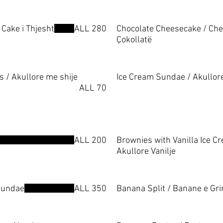
Cake i Thjesht
ALL 280
Chocolate Cheesecake / Ch
Çokollatë
s / Akullore me shije
Ice Cream Sundae / Akullo
ALL 70
ALL 200
Brownies with Vanilla Ice C
Akullore Vanilje
Sundae
ALL 350
Banana Split / Banane e Gri