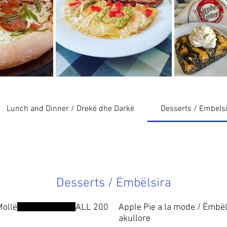
Lunch and Dinner / Drekë dhe Darkë
Desserts / Embels
Desserts / Ëmbëlsira
Mollë
ALL 200
Apple Pie a la mode / Ëmbë
akullore