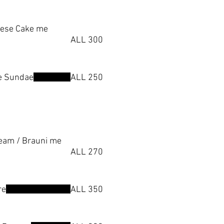
eese Cake me
ALL 300
re Sundae
ALL 250
ream / Brauni me
ALL 270
re
ALL 350