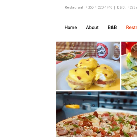
Restaurant: +355 4 223 4748
| B&B: +355 6
Home
About
B&B
Rest