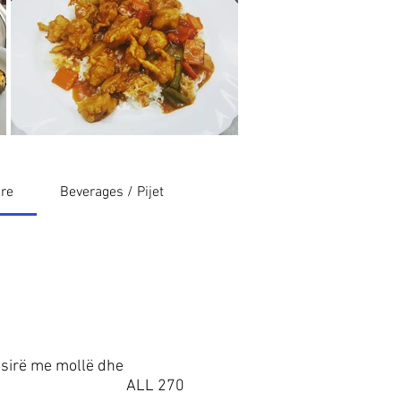
ire
Beverages / Pijet
lsirë me mollë dhe
ALL 270