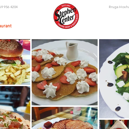
9 956 4204
Rruga Hoxha
aurant